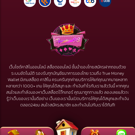
เว็บไซต์คาสิโนออนไลน์ สล็อตออนไลน์ ชั้นนำของไทยสมัครฝากถอนด้วย
ระบบอัตโนมัติ รองรับทุกบัญชีธนาคารของไทย รวมถึง True Money
Wallet มีเกมสล็อต คาสิโน ครบครันทุกค่ายบริการให้แก่คุณมากมายหลาก
หลายกว่า 1000+ เกม ให้คุณได้สนุก และ ทำเงินกำไรกับเราแล้ววันนี้ หากคุณ
สนใจและกำลังมองหาเว็บสล็อตโจ๊กเกอร์ คุณมาถูกทางแล้ว ลองเลยแล้วจะ
รู้ว่าเว็บของเรานั้นดีอย่าง เว็บของเรานั้นเปิดบริการให้คุณได้สนุกและทำเงิน
ตลอด24ชม สนใจสมัครสมาชิก และทำเงินไปกับเราได้ทันที!