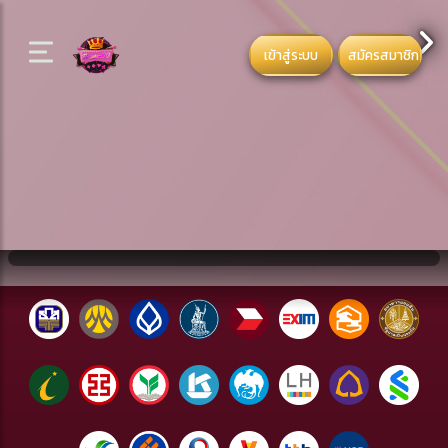
เข้าสู่ระบบ
สมัครสมาชิก