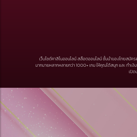
เว็บไซต์คาสิโนออนไลน์ สล็อตออนไลน์ ชั้นนำของไทยสมัค
มากมายหลากหลายกว่า 1000+ เกม ให้คุณได้สนุก และ ทำเงินกำ
เปิด