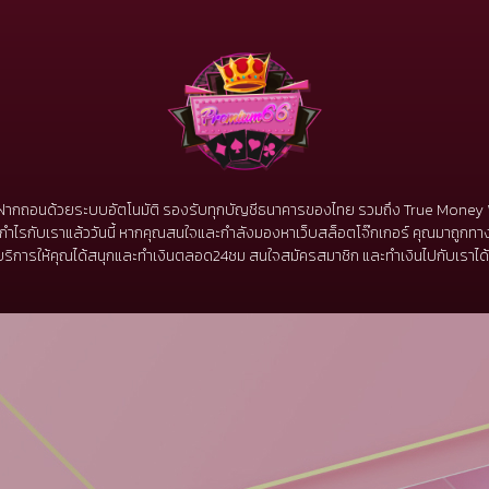
รฝากถอนด้วยระบบอัตโนมัติ รองรับทุกบัญชีธนาคารของไทย รวมถึง True Money Wa
ไรกับเราแล้ววันนี้ หากคุณสนใจและกำลังมองหาเว็บสล็อตโจ๊กเกอร์ คุณมาถูกทางแล้
บริการให้คุณได้สนุกและทำเงินตลอด24ชม สนใจสมัครสมาชิก และทำเงินไปกับเราได้ท