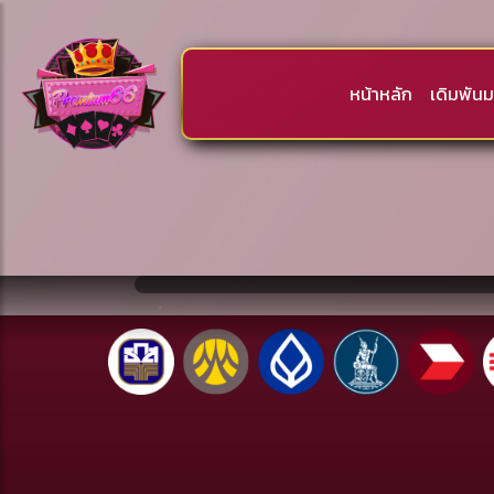
หน้าหลัก
เดิมพัน