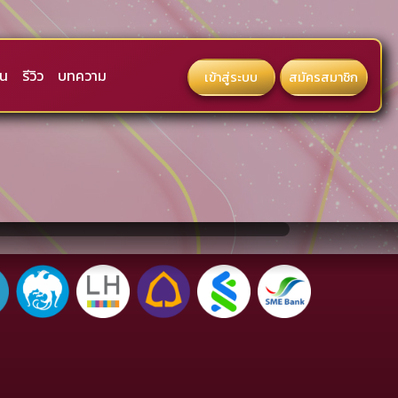
่น
รีวิว
บทความ
เข้าสู่ระบบ
สมัครสมาชิก