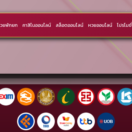
มวยพักยก
คาสิโนออนไลน์
สล็อตออนไลน์
หวยออนไลน์
โปรโมชั