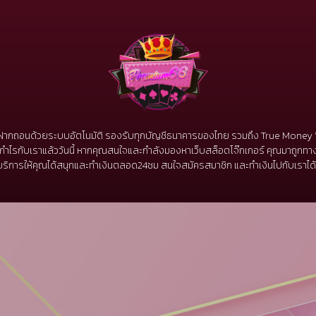
รฝากถอนด้วยระบบอัตโนมัติ รองรับทุกบัญชีธนาคารของไทย รวมถึง True Money Wa
ไรกับเราแล้ววันนี้ หากคุณสนใจและกำลังมองหาเว็บสล็อตโจ๊กเกอร์ คุณมาถูกทางแล้
บริการให้คุณได้สนุกและทำเงินตลอด24ชม สนใจสมัครสมาชิก และทำเงินไปกับเราได้ท