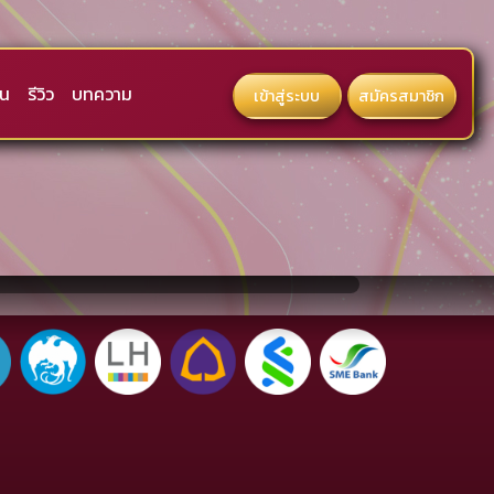
่น
รีวิว
บทความ
เข้าสู่ระบบ
สมัครสมาชิก