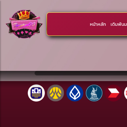
หน้าหลัก
เดิมพัน