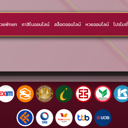
มวยพักยก
คาสิโนออนไลน์
สล็อตออนไลน์
หวยออนไลน์
โปรโมชั