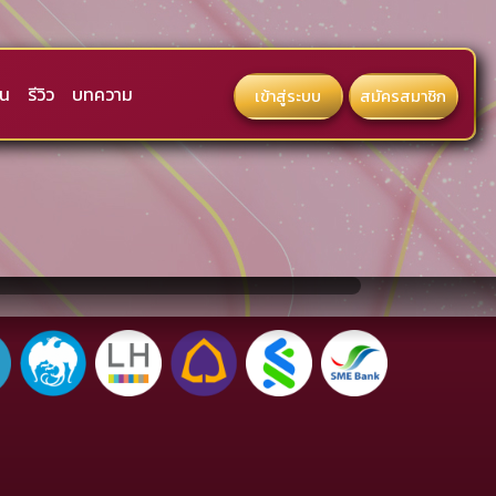
่น
รีวิว
บทความ
เข้าสู่ระบบ
สมัครสมาชิก