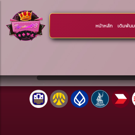
หน้าหลัก
เดิมพัน