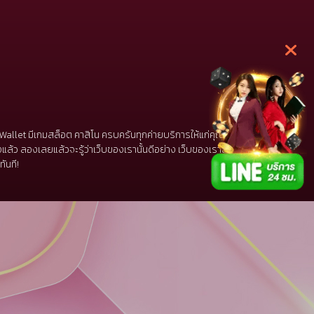
llet มีเกมสล็อต คาสิโน ครบครันทุกค่ายบริการให้แก่คุณ
ว ลองเลยแล้วจะรู้ว่าเว็บของเรานั้นดีอย่าง เว็บของเรานั้น
ันที!