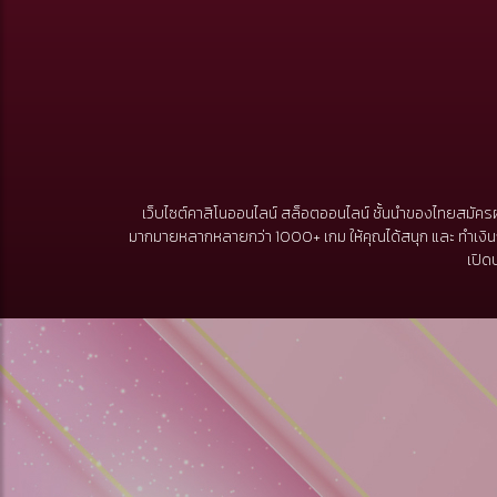
เว็บไซต์คาสิโนออนไลน์ สล็อตออนไลน์ ชั้นนำของไทยสมัค
มากมายหลากหลายกว่า 1000+ เกม ให้คุณได้สนุก และ ทำเงินกำ
เปิด